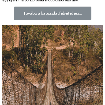
egy ilyen, már jól kipróbált modulokból álló utat.
Tovább a kapcsolatfelvételhez...