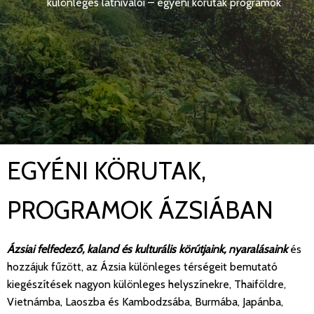
különleges látnivalói – egyéni körutak programok
EGYÉNI KÖRUTAK,
PROGRAMOK ÁZSIÁBAN
Ázsiai felfedező, kaland és kulturális körútjaink, nyaralásaink
és
hozzájuk fűzött, az Ázsia különleges térségeit bemutató
kiegészítések nagyon különleges helyszínekre, Thaiföldre,
Vietnámba, Laoszba és Kambodzsába, Burmába, Japánba,