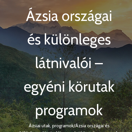
Ázsia országai
és különleges
látnivalói –
egyéni körutak
programok
Ázsiai utak, programok
/
Ázsia országai és