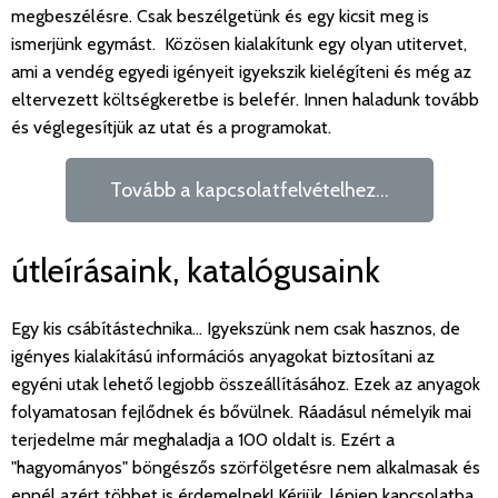
megbeszélésre. Csak beszélgetünk és egy kicsit meg is
ismerjünk egymást. Közösen kialakítunk egy olyan utitervet,
ami a vendég egyedi igényeit igyekszik kielégíteni és még az
eltervezett költségkeretbe is belefér. Innen haladunk tovább
és véglegesítjük az utat és a programokat.
Tovább a kapcsolatfelvételhez...
útleírásaink, katalógusaink
Egy kis csábítástechnika... Igyekszünk nem csak hasznos, de
igényes kialakítású információs anyagokat biztosítani az
egyéni utak lehető legjobb összeállításához. Ezek az anyagok
folyamatosan fejlődnek és bővülnek. Ráadásul némelyik mai
terjedelme már meghaladja a 100 oldalt is. Ezért a
"hagyományos" böngészős szörfölgetésre nem alkalmasak és
ennél azért többet is érdemelnek! Kérjük, lépjen kapcsolatba