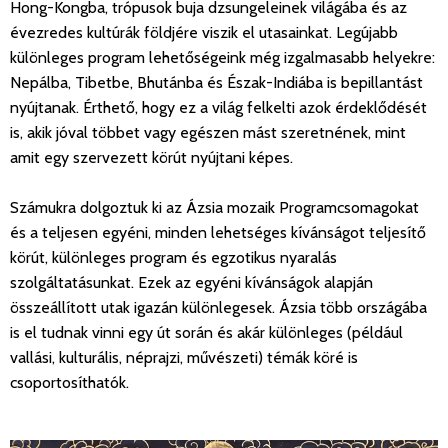
Hong-Kongba, trópusok buja dzsungeleinek világába és az
évezredes kultúrák földjére viszik el utasainkat. Legújabb
különleges program lehetőségeink még izgalmasabb helyekre:
Nepálba, Tibetbe, Bhutánba és Észak-Indiába is bepillantást
nyújtanak. Érthető, hogy ez a világ felkelti azok érdeklődését
is, akik jóval többet vagy egészen mást szeretnének, mint
amit egy szervezett körút nyújtani képes.
Számukra dolgoztuk ki az Ázsia mozaik Programcsomagokat
és a teljesen egyéni, minden lehetséges kívánságot teljesítő
körút, különleges program és egzotikus nyaralás
szolgáltatásunkat. Ezek az egyéni kívánságok alapján
összeállított utak igazán különlegesek. Ázsia több országába
is el tudnak vinni egy út során és akár különleges (például
vallási, kulturális, néprajzi, művészeti) témák köré is
csoportosíthatók.