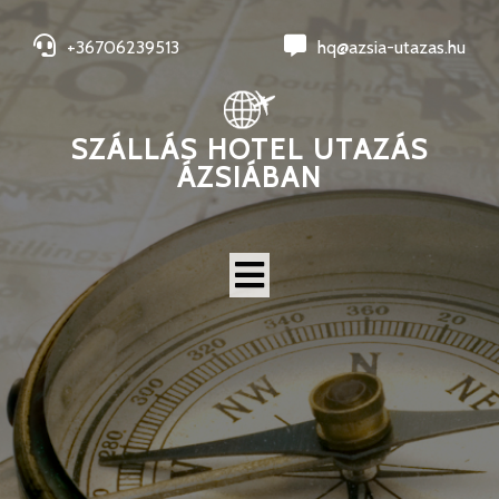
+36706239513
hq@azsia-utazas.hu
SZÁLLÁS HOTEL UTAZÁS
ÁZSIÁBAN